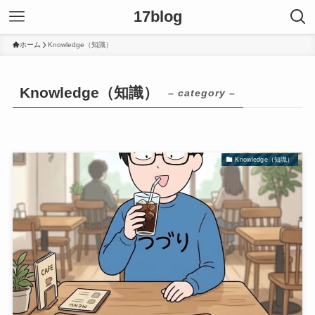
17blog
ホーム
Knowledge（知識）
Knowledge（知識）
– category –
Knowledge（知識）