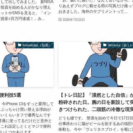
「お、届いた届いた」なんて言いながら、
して出してみました。 新NISA
りあえずブログに載せる用の写真だけ撮っ
ら投資を始める人がかなり増え
おきました。海外のサプリメントって...
ットやSNSを見ると、「イン
資産○百万円達成！」み...
2026年7月21日
Knowledge（知識）
Workout（筋ト
3の便利技5選
【トレ日記】「漠然とした自信」
粉砕された日。腕の日を新設して
今iPhone 13をずっと愛用して
きつけられた、二頭筋の冷徹な現
、ぶっちゃけ買い替える理由が
ないくらいタフで優秀なんです
どうも綴です。 禁酒を始めて今日で17日
普通に使ってるだけだと意外と
仕事終わりに脳がビールを欲するあの強烈
「これ設定しとくとマジで便利
衝動も、今や「ヴェリタスブロイ」を喉に
いくつかあります。 ...