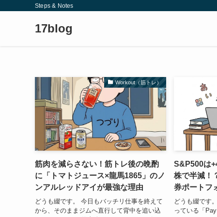
Steps & Notes
17blog
Workout（筋トレ）
筋肉を減らさない！筋トレ後の晩酌
S&P500
に「トマトジュース×龍馬1865」のノ
株で半減！？
ンアルレッドアイが最強な理由
券ポートフ
どうも綴です。 今日もバッチリ仕事を終えて
どうも綴です。
から、そのままジムへ直行して背中を追い込
っている「Pa