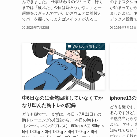
んできました。 仕事終わりのジムって、行く
のままスクショ
までは「疲れたし今日は帰ろうかな…」と一
が始まってか
瞬頭をよぎるんですが、いざウェアに着替え
ましたよね。ネ
てバーを握ってしまえばスイッチが入る...
デックス投資で
2026年7月23日
2026年7月22日
Workout（筋トレ）
中6日なのに全然回復していなくてか
iphone1
なり凹んだ胸トレの記録
どうも綴です。 
るんですけど
どうも綴です。 まずは、今日（7月21日）の
全然見当たら
胸トレーニングの記録から。 本日の胸トレ
よね。 でも、
【バーベルベンチプレス】 60kg × 5回 80kg ×
知られてない
5回 130kg × 3回 130kg × 4回 120kg × 8回
だな」って技が