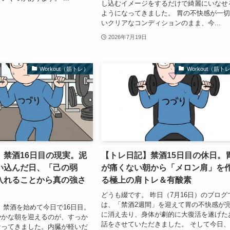
し込むイメージをするだけで綺麗にいなせ
ようになってきました。 胃の不快感が一
いクリアなコンディションのまま、今...
2026年7月19日
Workout（筋トレ）
Workout（筋ト
】禁酒16日目の現実。泥
【トレ日記】禁酒15日目の休日。
い込んだ日、「己の弱
が痛くない朝から「メロン肩」を
入れることから真の強さ
る極上の肩トレ＆有酸素
どうも綴です。 昨日（7月16日）のブログ
は、「禁酒2週間」を迎えて胃の不快感が
 禁酒を始めて今日で16日目。
に消え去り、身体が劇的に大復活を遂げた
やかな朝を迎えるのが、すっか
話をさせていただきました。 そして今日、
なってきました。内臓が軽いだ