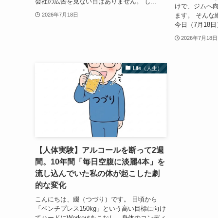
会社の広告を見ない日はありません。 し...
けで、ジムへ
ます。 そんな
2026年7月18日
今日（7月18日
2026年7月18日
Life（人生）
【人体実験】アルコールを断って2週
間。10年間「毎日空腹に淡麗4本」を
流し込んでいた私の体が起こした劇
的な変化
こんにちは、綴（つづり）です。 日頃から
「ベンチプレス150kg」という高い目標に向け
てハードにWorkoutをこなし、身体のコンディ