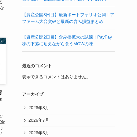
る
切な
【資産公開3日目】最新ポートフォリオ公開！ア
ファーム大台突破と最新の含み損益まとめ
【資産公開2日目】含み損拡大の試練！PayPay
レ）
株の下落に耐えながら食うMOWの味
最近のコメント
表示できるコメントはありません。
胃
アーカイブ
作
2026年8月
で
2026年7月
完全
お
2026年6月
7