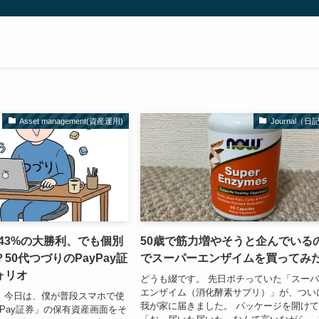
Asset management(資産運用)
Journal（日
は+43%の大勝利、でも個別
50歳で筋力増やそうと企んでいる
50代つづりのPayPay証
でスーパーエンザイムを買ってみ
ォリオ
どうも綴です。 先日ポチっていた「スー
エンザイム（消化酵素サプリ）」が、つい
 今日は、僕が普段スマホで使
我が家に届きました。 パッケージを開け
yPay証券」の保有資産画面をそ