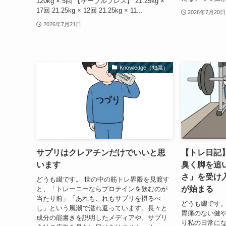
120kg × 5回 【ケーブルプレス】 21.25kg ×
17回 21.25kg × 12回 21.25kg × 11...
2026年7月20日
2026年7月21日
Knowledge（知識）
サプリはクレアチンだけでいいと思
【トレ日記
います
臭く脚を追
さ」を受け
どうも綴です。 世の中の筋トレ界隈を見渡す
が始まる
と、「トレーニーならプロテインを飲むのが
当たり前」「あれもこれもサプリを摂るべ
どうも綴です。
し」という風潮で溢れ返っています。長々と
胃痛のない健
成分の能書きを説明したメディアや、サプリ
り私の日常に